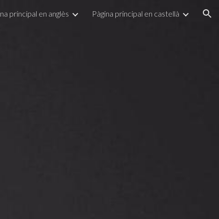
na principal en anglès
Pàgina principal en castellà
ion