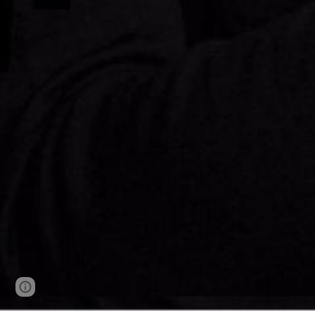
Page
Google Sites
Report abuse
updated