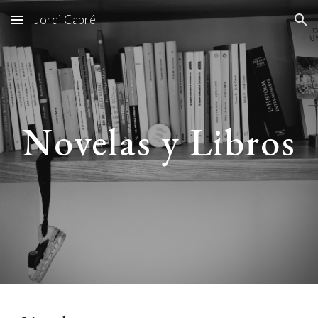
Jordi Cabré
Skip to main content
Skip to navigation
Novel
as
y
Libr
o
s