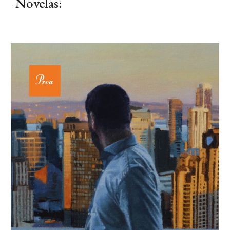
Novel
a
s: