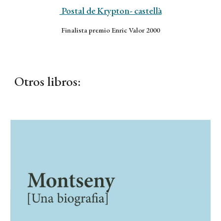
Postal de Krypton- castellà
Finalista premio Enric Valor 2000
Otro
s libr
o
s: